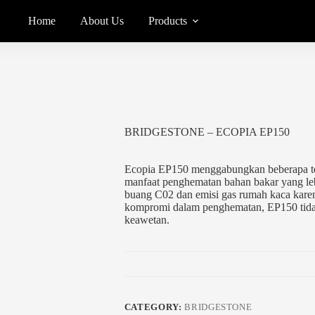
Home
About Us
Products
BRIDGESTONE – ECOPIA EP150
Ecopia EP150 menggabungkan beberapa te
manfaat penghematan bahan bakar yang le
buang C02 dan emisi gas rumah kaca kare
kompromi dalam penghematan, EP150 tida
keawetan.
CATEGORY:
BRIDGESTONE